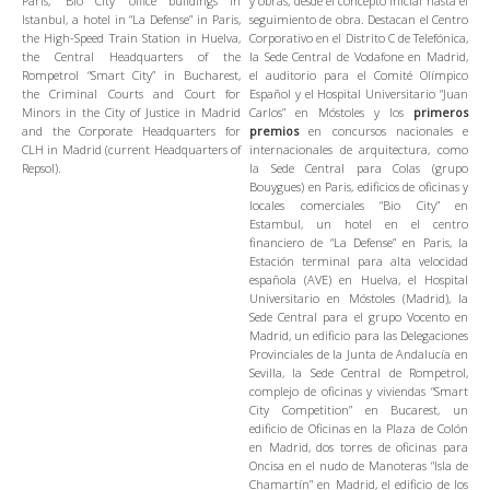
Paris, “Bio City” office buildings in
y obras, desde el concepto inicial hasta el
Istanbul, a hotel in “La Defense” in Paris,
seguimiento de obra. Destacan el Centro
the High-Speed Train Station in Huelva,
Corporativo en el Distrito C de Telefónica,
the Central Headquarters of the
la Sede Central de Vodafone en Madrid,
Rompetrol “Smart City” in Bucharest,
el auditorio para el Comité Olímpico
the Criminal Courts and Court for
Español y el Hospital Universitario “Juan
Minors in the City of Justice in Madrid
Carlos” en Móstoles y los
primeros
and the Corporate Headquarters for
premios
en concursos nacionales e
CLH in Madrid (current Headquarters of
internacionales de arquitectura, como
Repsol).
la Sede Central para Colas (grupo
Bouygues) en Paris, edificios de oficinas y
locales comerciales “Bio City” en
Estambul, un hotel en el centro
financiero de “La Defense” en Paris, la
Estación terminal para alta velocidad
española (AVE) en Huelva, el Hospital
Universitario en Móstoles (Madrid), la
Sede Central para el grupo Vocento en
Madrid, un edificio para las Delegaciones
Provinciales de la Junta de Andalucía en
Sevilla, la Sede Central de Rompetrol,
complejo de oficinas y viviendas “Smart
City Competition” en Bucarest, un
edificio de Oficinas en la Plaza de Colón
en Madrid, dos torres de oficinas para
Oncisa en el nudo de Manoteras “Isla de
Chamartín” en Madrid, el edificio de los