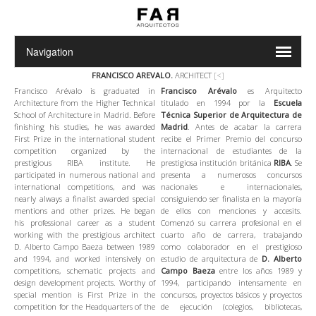
FRANCISCO AREVALO.
ARCHITECT
[<]
Francisco Arévalo is graduated in
Francisco Arévalo
es Arquitecto
Architecture from the Higher Technical
titulado en 1994 por la
Escuela
School of Architecture in Madrid. Before
Técnica
Superior de Arquitectura de
finishing his studies, he was awarded
Madrid
. Antes de acabar la carrera
First Prize in the international student
recibe el Primer Premio del concurso
competition organized by the
internacional de estudiantes de la
prestigious RIBA institute. He
prestigiosa institución británica
RIBA
. Se
participated in numerous national and
presenta a numerosos concursos
international competitions, and was
nacionales e internacionales,
nearly always a finalist awarded special
consiguiendo ser finalista en la mayoría
mentions and other prizes. He began
de ellos con menciones y accesits.
his professional career as a student
Comenzó su carrera profesional en el
working with the prestigious architect
cuarto año de carrera, trabajando
D. Alberto Campo Baeza between 1989
como colaborador en el prestigioso
and 1994, and worked intensively on
estudio de arquitectura de
D. Alberto
competitions, schematic projects and
Campo Baeza
entre los años 1989 y
design development projects. Worthy of
1994, participando intensamente en
special mention is First Prize in the
concursos, proyectos básicos y proyectos
competition for the Headquarters of the
de ejecución (colegios, bibliotecas,