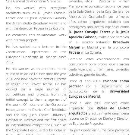
Caja General de Ahorros in Granada.
viviendas, etc.). Destaca el Primer
Premio en el concurso nacional de ideas
He has worked with prestigious
de la Sede Central de la Caja General de
architects such as D. Javier Carvajal
Ahorros de Granada.En sus primeros
Ferrer and D. Jesús Aparicio Guisado,
años como arquitecto colabora con
the British studio Broadway Malyan and
prestigiosos arquitectos españoles como
with the developer Fadesa in La Coruña.
D. Javier Carvajal Ferrer
y
D. Jesús
He combines this collaborative work
Aparicio Guisado,
trabajando también
with his own projects.
en el estudio británico
Broadway
He has worked as a lecturer in the
Malyan
en Madrid y en la promotora
Construction Department of the
Fadesa
en La Coruña.
European University in Madrid since
Combina estas colaboraciones con
2007.
concursos y obra propia que abarcan
He has worked as an architect in the
desde viviendas unifamiliares, viviendas
studio of Rafael de La-Hoz since the year
colectivas, guarderías, etc.
2000 and now holds the post of Director
Desde el año 2007
colabora como
of Design and Project Teams. He has
profesor
con el Departamento de
worked on a large number of
Construcción de la
Universidad
competitions and projects, from the
Europea de Madrid.
initial concept to the management of
Desde el año 2000 colabora como
the work. Of note are the Corporate
arquitecto con
Rafael de La-Hoz
Headquarters in District C of Telefónica
arquitectos
y actualmente desempeña
and the “Rey Juan Carlos” University
labores de Director de Diseño y Director
Hospital in Móstoles and the first prizes
de Equipos de Proyectos.
in international competitions, such as
the Corporate Headquarters for Colas in
Ha participado en numerosos proyectos